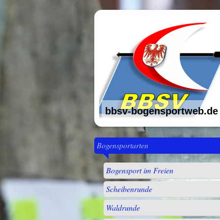
bbsv-bogensportweb.de
Bogensportarten
Bogensport im Freien
Scheibenrunde
Waldrunde