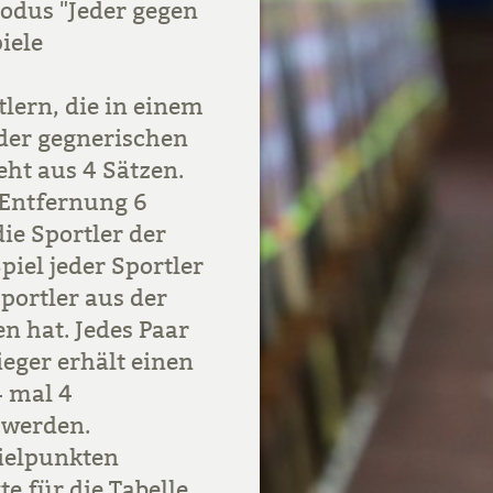
odus "Jeder gegen
iele
lern, die in einem
 der gegnerischen
eht aus 4 Sätzen.
 Entfernung 6
ie Sportler der
iel jeder Sportler
portler aus der
 hat. Jedes Paar
eger erhält einen
4 mal 4
 werden.
ielpunkten
e für die Tabelle.