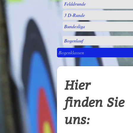
Felddrunde
3 D-Runde
Bundesliga
Bogenlauf
Bogenklassen
Hier
finden Sie
uns: