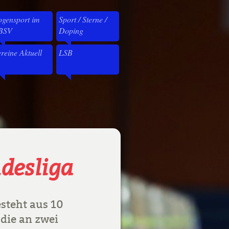
gensport im
Sport / Sterne /
BSV
Doping
reine Aktuell
LSB
desliga
steht aus 10
die an zwei