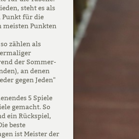
eden, steht es als
 Punkt für die
en meisten Punkten
so zählen als
bermaliger
hrend der Sommer-
enden), an denen
eder gegen Jeden"
nendes 5 Spiele
iele gemacht. So
nd ein Rückspiel,
ie beste
gen ist Meister der