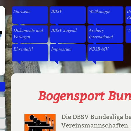
Startseite
BBSV
Wettkämpfe
Bo
B
Dokumente und
BBSV Jugend
Archery
Ve
Vorlagen
International
Ehrentafel
Impressum
NBSB-MV
Bogensport Bun
Die DBSV Bundesliga be
Vereinsmannschaften, 